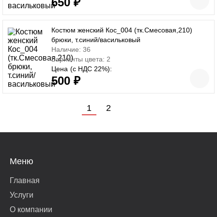
650 ₽
Костюм женский Кос_004 (тк.Смесовая,210)
брюки, т.синий/васильковый
Наличие: 36
Варианты цвета: 2
Цена
(с НДС 22%):
500 ₽
1
2
Меню
Главная
Услуги
О компании