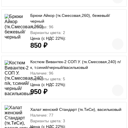
Брюки Айкор (тк.Смесовая,260), бежевый/
черный
Наличие: 96
Варианты цвета: 2
Цена
(с НДС 22%):
850 ₽
Костюм Вивантек-2 СОП У. (тк.Смесовая,240) п/
к, т.синий/черный/васильковый
Наличие: 96
Варианты цвета: 5
Цена
(с НДС 22%):
950 ₽
Халат женский Стандарт (тк.ТиСи), васильковый
Наличие: 77
Варианты цвета: 3
Цена
(с НДС 22%):