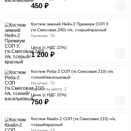
450 ₽
Костюм зимний Нейч-2 Премиум СОП У.
(тк.Смесовая,240) п/к, т.серый/красный
Наличие: 76
Цена
(с НДС 22%):
1 200 ₽
Костюм Роба-2 СОП (тк.Смесовая,210) п/к,
т.синий/васильковый
Наличие: 75
Варианты цвета: 2
Цена
(с НДС 22%):
750 ₽
Костюм Квайл-2 СОП (тк.Смесовая,210) п/к,
т.серый/красный
Наличие: 73