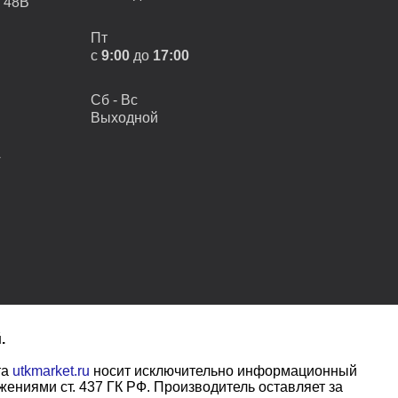
, 48В
Пт
с
9:00
до
17:00
Сб - Вс
Выходной
А
.
та
utkmarket.ru
носит исключительно информационный
ениями ст. 437 ГК РФ. Производитель оставляет за