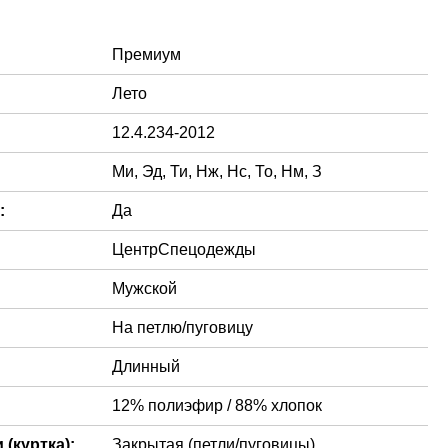
Премиум
Лето
12.4.234-2012
Ми, Эд, Ти, Нж, Нс, То, Нм, З
:
Да
ЦентрСпецодежды
Мужской
На петлю/пуговицу
Длинный
12% полиэфир / 88% хлопок
(куртка):
Закрытая (петли/пуговицы)