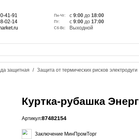
80-41-91
c
9:00
до
18:00
Пн-Чт:
28-02-14
c
9:00
до
17:00
Пт:
arket.ru
Выходной
Сб-Вс:
да защитная
/
Защита от термических рисков электродуги
Куртка-рубашка Энергия
87482154
Артикул:
Заключение МинПромТорг