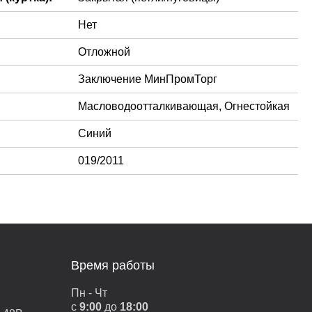
Нет
Отложной
Заключение МинПромТорг
Масловодоотталкивающая, Огнестойкая
Синий
019/2011
Время работы
Пн - Чт
с
9:00
до
18:00