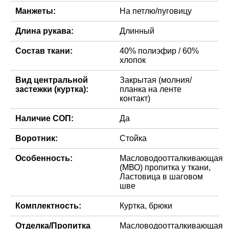
Манжеты:
На петлю/пуговицу
Длина рукава:
Длинный
Состав ткани:
40% полиэфир / 60%
хлопок
Вид центральной
Закрытая (молния/
застежки (куртка):
планка на ленте
контакт)
Наличие СОП:
Да
Воротник:
Стойка
Особенность:
Масловодоотталкивающая
(МВО) пропитка у ткани,
Ластовица в шаговом
шве
Комплектность:
Куртка, брюки
Отделка/Пропитка
Масловодоотталкивающая