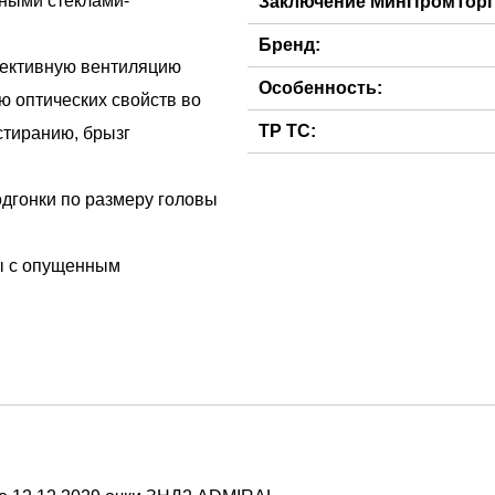
ными стеклами-
Заключение МинПромТорг
Бренд:
фективную вентиляцию
Особенность:
ю оптических свойств во
ТР ТС:
стиранию, брызг
одгонки по размеру головы
ты с опущенным