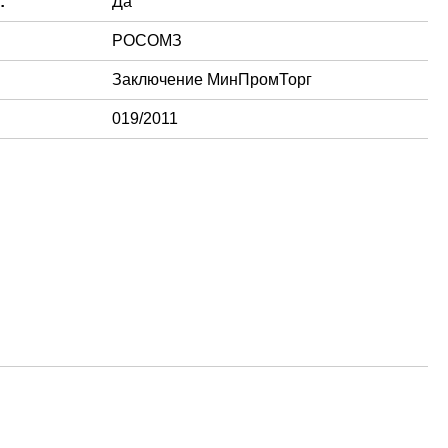
:
Да
РОСОМЗ
Заключение МинПромТорг
019/2011