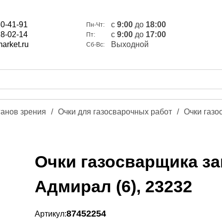
80-41-91
c
9:00
до
18:00
Пн-Чт:
28-02-14
c
9:00
до
17:00
Пт:
arket.ru
Выходной
Сб-Вс:
ганов зрения
/
Очки для газосварочных работ
/
Очки газ
Очки газосварщика 
Адмирал (6), 23232
87452254
Артикул: