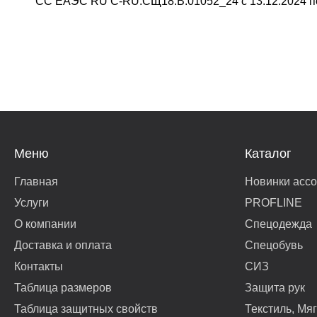
СС ЕАЭС RU С-RU.СЩ18.В.01052_24 с 13.12.2024 п
Меню
Каталог
Главная
Новинки асс
Услуги
PROFLINE
О компании
Спецодежда
Доставка и оплата
Спецобувь
Контакты
СИЗ
Таблица размеров
Защита рук
Таблица защитных свойств
Текстиль, Мя