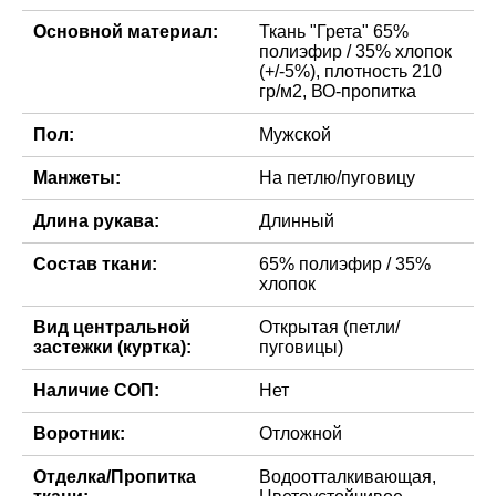
Основной материал:
Ткань "Грета" 65%
полиэфир / 35% хлопок
(+/-5%), плотность 210
гр/м2, ВО-пропитка
Пол:
Мужской
Манжеты:
На петлю/пуговицу
Длина рукава:
Длинный
Состав ткани:
65% полиэфир / 35%
хлопок
Вид центральной
Открытая (петли/
застежки (куртка):
пуговицы)
Наличие СОП:
Нет
Воротник:
Отложной
Отделка/Пропитка
Водоотталкивающая,