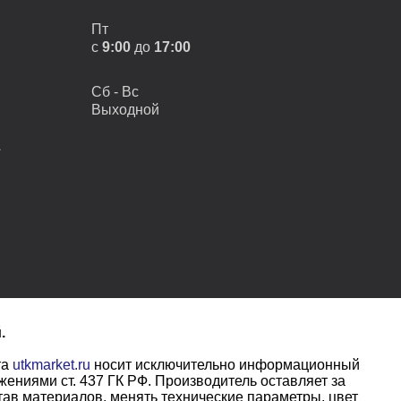
Пт
с
9:00
до
17:00
Сб - Вс
Выходной
А
.
та
utkmarket.ru
носит исключительно информационный
ениями ст. 437 ГК РФ. Производитель оставляет за
тав материалов, менять технические параметры, цвет