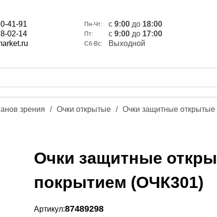
80-41-91
c
9:00
до
18:00
Пн-Чт:
28-02-14
c
9:00
до
17:00
Пт:
arket.ru
Выходной
Сб-Вс:
ганов зрения
/
Очки открытые
/
Очки защитные открытые
Очки защитные откр
покрытием (ОЧК301)
87489298
Артикул: