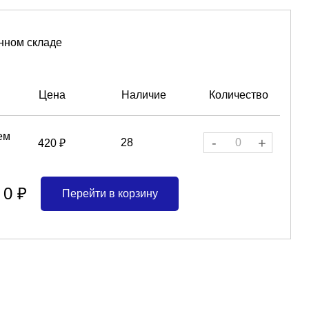
нном складе
Цена
Наличие
Количество
ем
-
+
28
420 ₽
0 ₽
Перейти в корзину