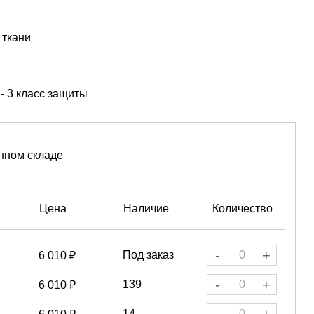
 ткани
 3 класс защиты
нном складе
Цена
Наличие
Количество
-
+
Под заказ
6 010 ₽
-
+
139
6 010 ₽
14