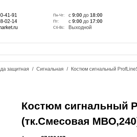
80-41-91
c
9:00
до
18:00
Пн-Чт:
28-02-14
c
9:00
до
17:00
Пт:
arket.ru
Выходной
Сб-Вс:
да защитная
/
Сигнальная
/
Костюм сигнальный ProfLineS
Костюм сигнальный Pro
(тк.Смесовая МВО,240)