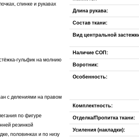
чках, спинке и рукавах
Длина рукава:
Состав ткани:
Вид центральной застежки 
Наличие СОП:
астёжка-гульфик на молнию
Воротник:
Особенность:
ман с делениями на правом
Комплектность:
легания по фигуре
Отделка/Пропитка ткани:
енней резинкой
Усиления (накладки):
ке, половинках и по низу