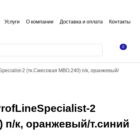
Услуги
О компании
Доставка и оплата
Контакты
0
pecialist-2 (тк.Смесовая МВО,240) п/к, оранжевый/
fLineSpecialist-2
 п/к, оранжевый/т.синий