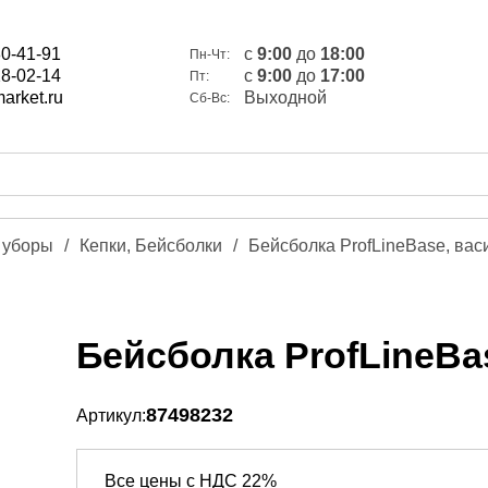
80-41-91
c
9:00
до
18:00
Пн-Чт:
28-02-14
c
9:00
до
17:00
Пт:
arket.ru
Выходной
Сб-Вс:
 уборы
/
Кепки, Бейсболки
/
Бейсболка ProfLineBase, ва
Бейсболка ProfLineBa
87498232
Артикул:
Все цены с НДС 22%