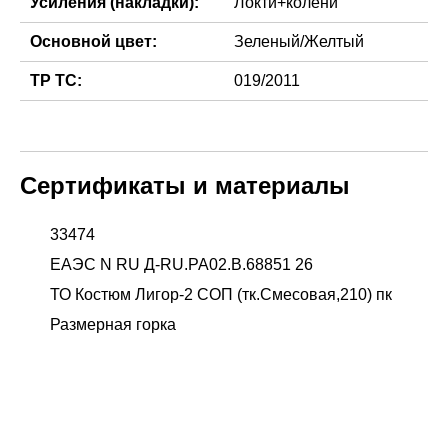
Усиления (накладки):
Локти+колени
Основной цвет:
Зеленый/Желтый
ТР ТС:
019/2011
Сертификаты и материалы
33474
ЕАЭС N RU Д-RU.РА02.В.68851 26
ТО Костюм Лигор-2 СОП (тк.Смесовая,210) пк
Размерная горка