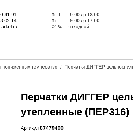
80-41-91
c
9:00
до
18:00
Пн-Чт:
28-02-14
c
9:00
до
17:00
Пт:
arket.ru
Выходной
Сб-Вс:
т пониженных температур
/
Перчатки ДИГГЕР цельноспил
Перчатки ДИГГЕР це
утепленные (ПЕР316)
87479400
Артикул: