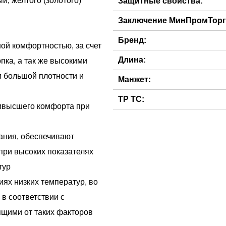
й, желтого (золотого)
Защитные свойства:
Заключение МинПромТорг
Бренд:
ой комфортностью, за счет
Длина:
пка, а так же высокими
 большой плотности и
Манжет:
ТР ТС:
аивысшего комфорта при
рания, обеспечивают
при высоких показателях
тур
ях низких температур, во
в соответствии с
ящими от таких факторов