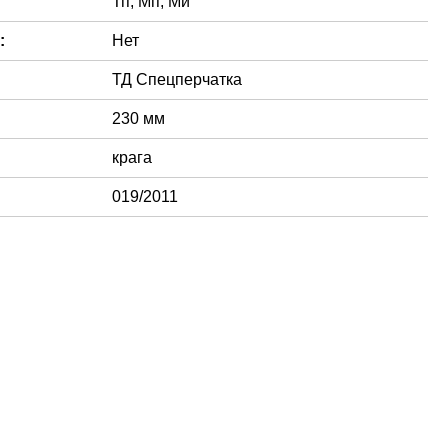
Тп, Мп, Ми
:
Нет
ТД Спецперчатка
230 мм
крага
019/2011