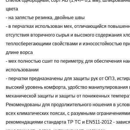
спилок однородный, сорт АВ (1,4+/– 0,2 мм), шлифованны
цвета
- на запястье резинка, двойные швы
- в перчатках использован мех, отличающийся повышенн
отсутствия вторичного сырья и высокого содержания хло
теплосберегающими свойствами и износостойкостью при
длине ворса
- мех полностью сшит по периметру, для обеспечения н
использовании
- перчатки предназначены для защиты рук от ОПЗ, исти
высокий уровень комфорта, удобство манипулирования 
механической защиты и защиты от пониженных темпера
Рекомендованы для продолжительного ношения в услови
всех климатических поясах, с разумными ограничениями 
рекомендациями стандарта ТР ТС и EN511-2012 - завис