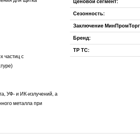
нения для щитка
Ценовой сегмент:
Сезонность:
Заключение МинПромТорг
Бренд:
ТР ТС:
х частиц с
туре)
а, УФ- и ИК-излучений, а
енного металла при