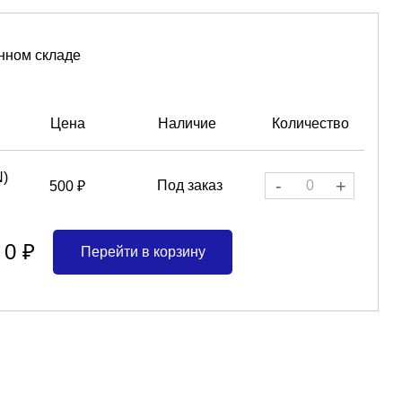
нном складе
Цена
Наличие
Количество
N)
-
+
Под заказ
500 ₽
0 ₽
Перейти в корзину