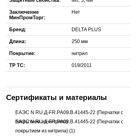
Защитные свойства:
Мп, З, Ми
Заключение
Нет
МинПромТорг:
Бренд:
DELTA PLUS
Длина:
250 мм
Покрытие:
нитрил
ТР ТС:
019/2011
Сертификаты и материалы
ЕАЭС N RU Д-FR.РА09.В.41445-22 (Перчатки с
покрытием из нитрила)
ЕАЭС N RU Д-FR.РА09.В.41445-22 (Перчатки с
покрытием из нитрила) (1)