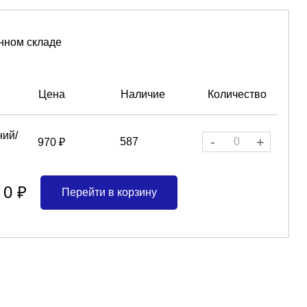
нном складе
Цена
Наличие
Количество
ний/
-
+
587
970 ₽
0 ₽
Перейти в корзину