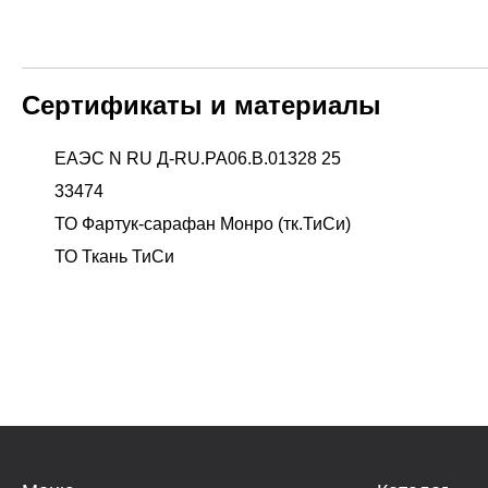
Сертификаты и материалы
ЕАЭС N RU Д-RU.PA06.B.01328 25
33474
ТО Фартук-сарафан Монро (тк.ТиСи)
ТО Ткань ТиСи