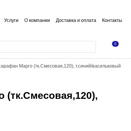
Услуги
О компании
Доставка и оплата
Контакты
0
сарафан Марго (тк.Смесовая,120), т.синий/васильковый
 (тк.Смесовая,120),