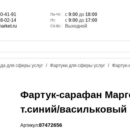
80-41-91
c
9:00
до
18:00
Пн-Чт:
28-02-14
c
9:00
до
17:00
Пт:
arket.ru
Выходной
Сб-Вс:
да для сферы услуг
/
Фартуки для сферы услуг
/
Фартук-
Фартук-сарафан Марго
т.синий/васильковый
87472656
Артикул: