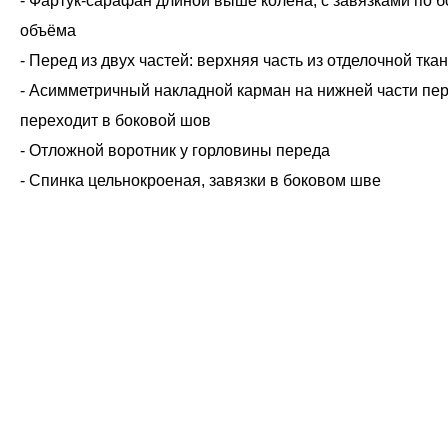
- Фартук-сарафан длиной выше колена, с завязками по б
объёма
- Перед из двух частей: верхняя часть из отделочной тк
- Асимметричный накладной карман на нижней части пер
переходит в боковой шов
- Отложной воротник у горловины переда