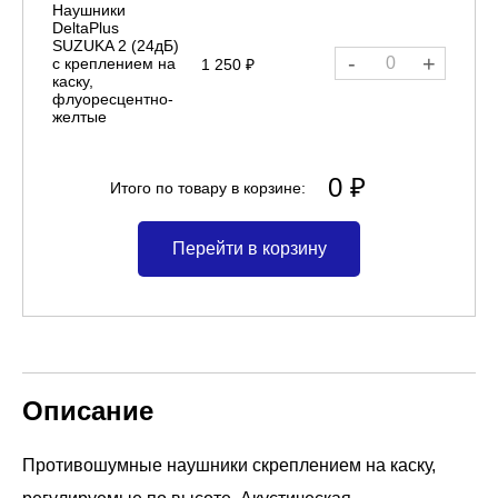
Наушники
DeltaPlus
SUZUKA 2 (24дБ)
-
+
с креплением на
1 250 ₽
каску,
флуоресцентно-
желтые
0 ₽
Итого по товару в корзине:
Перейти в корзину
Описание
Противошумные наушники cкреплением на каску,